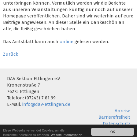
unterbringen können. Vermutlich werden wir die Berichte
aus unseren Veranstaltungen künftig nur noch auf unserer
Homepage veröffentlichen. Daher sind wir weiterhin auf eure
Beiträge angewiesen. An dieser Stelle ein Dankeschön an
alle, die fleißig geschrieben haben.
Das Amtsblatt kann auch
online
gelesen werden.
Zurück
DAV Sektion Ettlingen e.V.
Kronenstraße 7
76275 Ettlingen
Telefon: (07243) 7 81 99
E-Mail:
info@dav-ettlingen.de
Anreise
Barrierefreiheit
Datenschutz
Impressum
Diese Webseite verwendet Cookies, um die
OK
Bedienfreundlichkeit zu erhöhen.
Weitere Informationen.