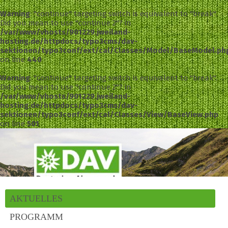
Warning
: "continue" targeting switch is equivalent to "break".
Did you mean to use "continue 2"? in
/var/www/vhosts/901229.jweiland-
hosting.de/httpdocs/typo3cms/dav-
sektionen/typo3conf/ext/cal/Classes/Model/BaseModel.ph
on line
440
Warning
: "continue" targeting switch is equivalent to "break".
Did you mean to use "continue 2"? in
/var/www/vhosts/901229.jweiland-
hosting.de/httpdocs/typo3cms/dav-
sektionen/typo3conf/ext/cal/Classes/View/BaseView.php
on line
501
AKTUELLES
PROGRAMM