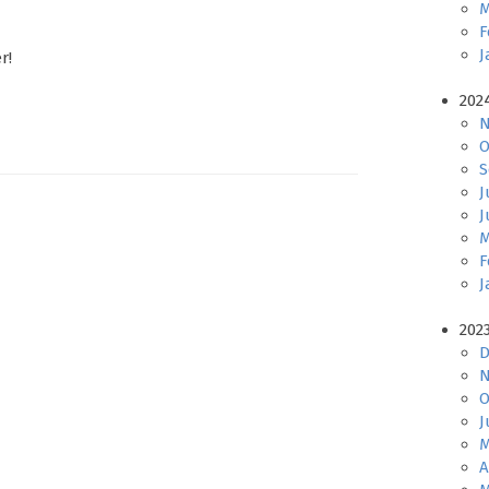
M
F
J
r!
202
N
O
S
J
J
M
F
J
202
D
N
O
J
M
A