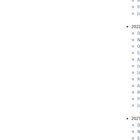
M
F
J
202
D
N
O
S
A
J
J
M
A
M
F
J
202
D
N
S