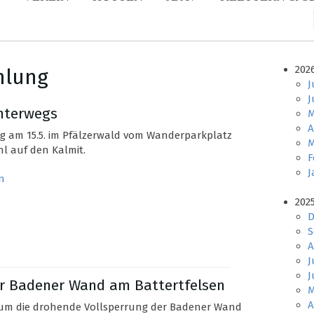
202
mlung
J
J
nterwegs
M
A
 am 15.5. im Pfälzerwald vom Wanderparkplatz
M
l auf den Kalmit.
F
J
n
202
D
S
A
J
J
er Badener Wand am Battertfelsen
M
A
um die drohende Vollsperrung der Badener Wand