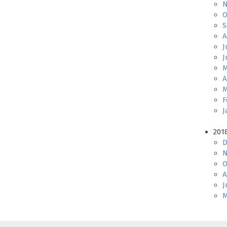
N
O
S
A
J
J
M
A
M
F
J
201
D
N
O
A
J
M