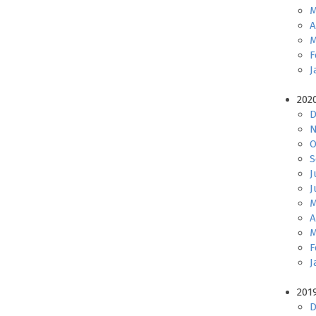
M
A
M
F
J
202
D
N
O
S
J
J
M
A
M
F
J
201
D