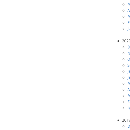
M
A
M
F
J
202
D
N
O
S
J
J
M
A
M
F
J
201
D