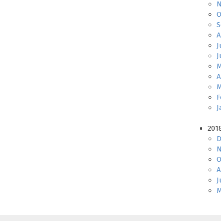
N
O
S
A
J
J
M
A
M
F
J
201
D
N
O
A
J
M