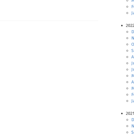
M
F
J
202
D
N
O
S
A
J
J
M
A
M
F
J
202
D
N
S