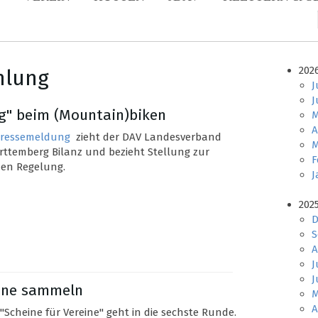
202
mlung
J
J
ng" beim (Mountain)biken
M
A
ressemeldung
zieht der DAV Landesverband
M
ttemberg Bilanz und bezieht Stellung zur
F
en Regelung.
J
202
D
S
A
J
J
eine sammeln
M
A
 "Scheine für Vereine" geht in die sechste Runde.