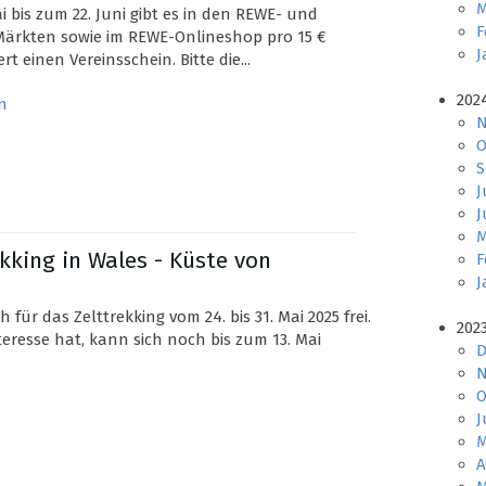
M
i bis zum 22. Juni gibt es in den REWE- und
F
ärkten sowie im REWE-Onlineshop pro 15 €
J
t einen Vereinsschein. Bitte die...
202
n
N
O
S
J
J
M
rekking in Wales - Küste von
F
J
h für das Zelttrekking vom 24. bis 31. Mai 2025 frei.
202
teresse hat, kann sich noch bis zum 13. Mai
D
N
O
J
M
A