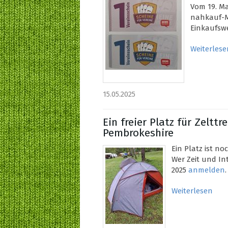
Vom 19. Ma
nahkauf-M
Einkaufswer
Weiterlese
15.05.2025
Ein freier Platz für Zeltt
Pembrokeshire
Ein Platz ist noc
Wer Zeit und In
2025
anmelden
.
Weiterlesen