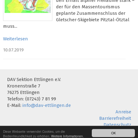
den Erhalt alpiner Freiräume stark –
der für den Massentourismus
geplante Zusammenschluss der
Gletscher-Skigebiete Pitztal-Ötztal
muss...
Weiterlesen
10.07.2019
DAV Sektion Ettlingen e.V.
Kronenstraße 7
76275 Ettlingen
Telefon: (07243) 7 81 99
E-Mail:
info@dav-ettlingen.de
Anreise
Barrierefreiheit
Datenschutz
Impressum
Diese Webseite verwendet Cookies, um die
OK
Bedienfreundlichkeit zu erhöhen.
Weitere Informationen.