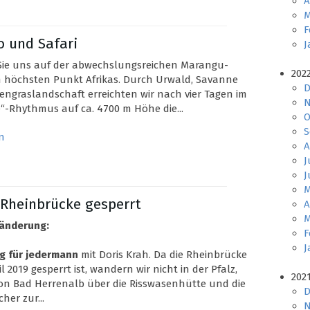
A
M
F
o und Safari
J
 Sie uns auf der abwechslungsreichen Marangu-
202
 höchsten Punkt Afrikas. Durch Urwald, Savanne
D
ngraslandschaft erreichten wir nach vier Tagen im
N
e“-Rhythmus auf ca. 4700 m Höhe die...
O
S
n
A
J
J
M
 Rheinbrücke gesperrt
A
M
änderung:
F
J
g für jedermann
mit Doris Krah. Da die Rheinbrücke
l 2019 gesperrt ist, wandern wir nicht in der Pfalz,
202
on Bad Herrenalb über die Risswasenhütte und die
D
her zur...
N