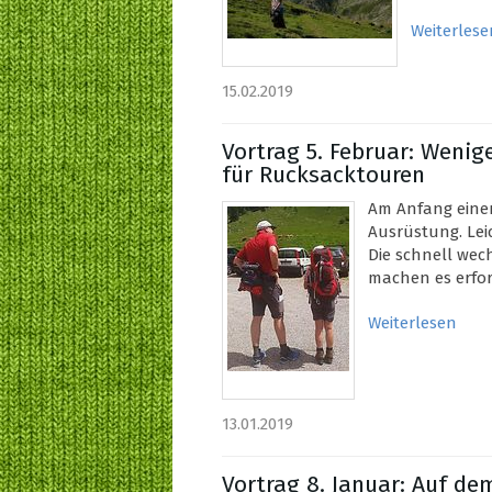
Weiterlese
15.02.2019
Vortrag 5. Februar: Wenige
für Rucksacktouren
Am Anfang einer
Ausrüstung. Leic
Die schnell we
machen es erford
Weiterlesen
13.01.2019
Vortrag 8. Januar: Auf d