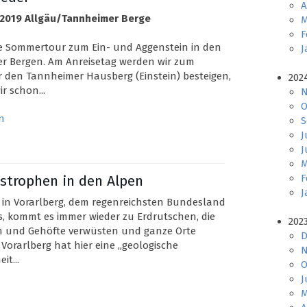
A
li 2019 Allgäu/Tannheimer Berge
M
F
ge Sommertour zum Ein- und Aggenstein in den
J
r Bergen. Am Anreisetag werden wir zum
 den Tannheimer Hausberg (Einstein) besteigen,
202
r schon...
N
O
n
S
J
J
M
astrophen in den Alpen
F
J
 in Vorarlberg, dem regenreichsten Bundesland
s, kommt es immer wieder zu Erdrutschen, die
202
n und Gehöfte verwüsten und ganze Orte
D
Vorarlberg hat hier eine „geologische
N
it...
O
J
M