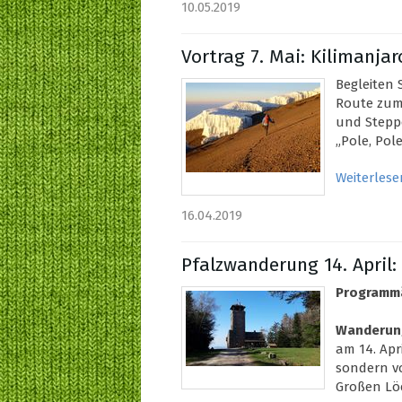
10.05.2019
Vortrag 7. Mai: Kilimanjar
Begleiten
Route zum
und Steppe
„Pole, Pol
Weiterlese
16.04.2019
Pfalzwanderung 14. April:
Programm
Wanderun
am 14. Apri
sondern v
Großen Löc