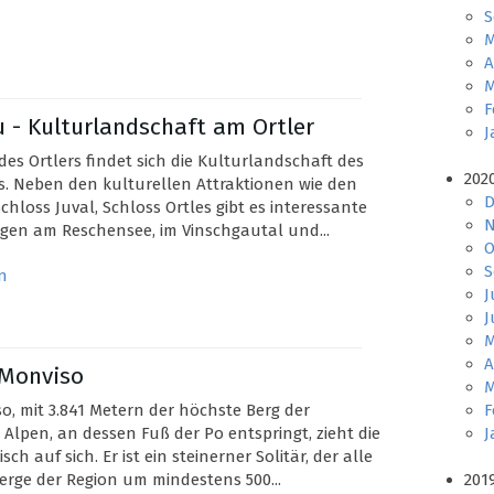
S
M
A
M
F
au - Kulturlandschaft am Ortler
J
es Ortlers findet sich die Kulturlandschaft des
202
. Neben den kulturellen Attraktionen wie den
D
chloss Juval, Schloss Ortles gibt es interessante
N
en am Reschensee, im Vinschgautal und...
O
S
n
J
J
M
A
l Monviso
M
o, mit 3.841 Metern der höchste Berg der
F
 Alpen, an dessen Fuß der Po entspringt, zieht die
J
sch auf sich. Er ist ein steinerner Solitär, der alle
rge der Region um mindestens 500...
201