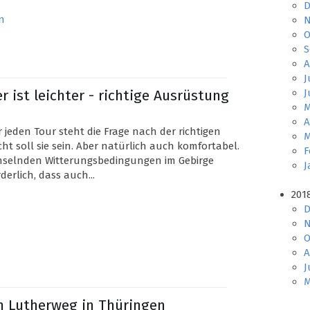
D
n
N
O
S
A
J
r ist leichter - richtige Ausrüstung
J
M
A
 jeden Tour steht die Frage nach der richtigen
M
ht soll sie sein. Aber natürlich auch komfortabel.
F
chselnden Witterungsbedingungen im Gebirge
J
erlich, dass auch...
201
D
N
O
A
J
M
em Lutherweg in Thüringen