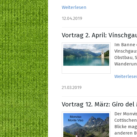
Weiterlesen
12.04.2019
Vortrag 2. April: Vinschg
Im Banne d
Vinschgaus
Obstbau, S
Wanderung
Weiterlese
21.03.2019
Vortrag 12. März: Giro de
Der Monvis
Cottischen
Blicke magi
anderen Be