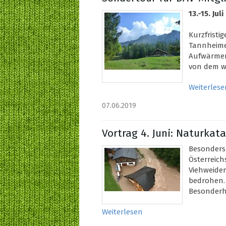
13.-15. Ju
Kurzfristi
Tannheime
Aufwärmer
von dem wi
Weiterlese
07.06.2019
Vortrag 4. Juni: Naturkat
Besonders
Österreich
Viehweide
bedrohen. 
Besonderhe
Weiterlesen