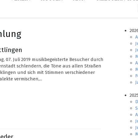
202
mlung
A
J
Ettlingen
J
M
 07. Juli 2019 musikbegeisterte Besucher durch
A
nenstadt schlendern, die Töne aus allen Straßen
M
klingen und sich mit Stimmen verschiedener
F
lekte vermischen,...
J
202
D
S
A
J
J
M
ieder