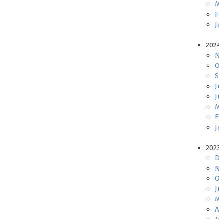
M
F
J
202
N
O
S
J
J
M
F
J
202
D
N
O
J
M
A