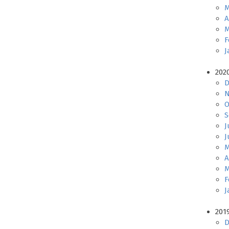
M
A
M
F
J
202
D
N
O
S
J
J
M
A
M
F
J
201
D