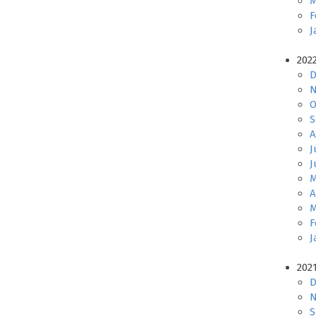
M
F
J
202
D
N
O
S
A
J
J
M
A
M
F
J
202
D
N
S