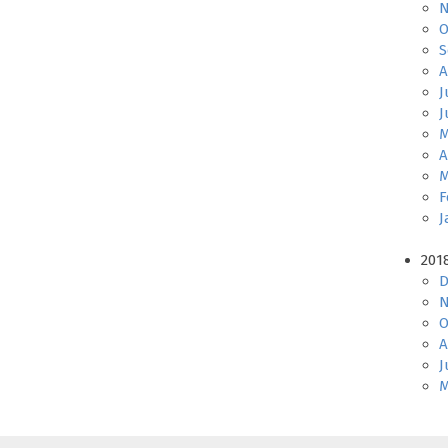
N
O
S
A
J
J
M
A
M
F
J
201
D
N
O
A
J
M