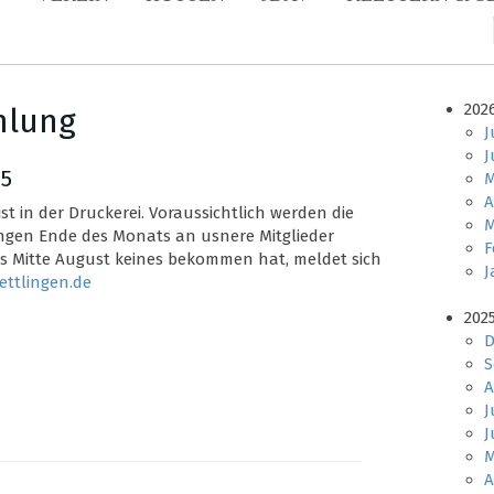
202
mlung
J
J
35
M
A
st in der Druckerei. Voraussichtlich werden die
M
ungen Ende des Monats an usnere Mitglieder
F
bis Mitte August keines bekommen hat, meldet sich
J
ettlingen.de
202
D
S
A
J
J
M
A