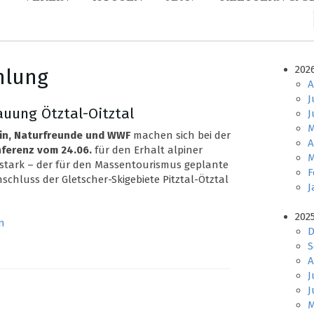
202
mlung
A
J
uung Ötztal-Oitztal
J
M
in, Naturfreunde und WWF
machen sich bei der
A
ferenz vom 24.06.
für den Erhalt alpiner
M
 stark – der für den Massentourismus geplante
F
hluss der Gletscher-Skigebiete Pitztal-Ötztal
J
202
n
D
S
A
J
J
M