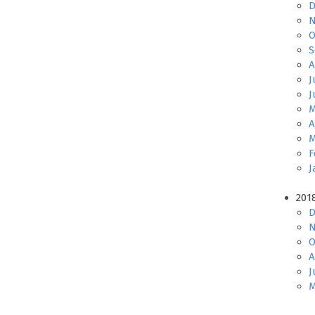
D
N
O
S
A
J
J
M
A
M
F
J
201
D
N
O
A
J
M