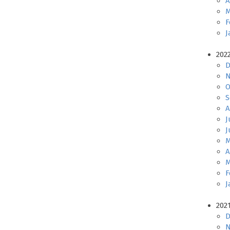
A
M
F
J
202
D
N
O
S
A
J
J
M
A
M
F
J
202
D
N