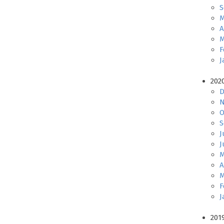
S
M
A
M
F
J
202
D
N
O
S
J
J
M
A
M
F
J
201