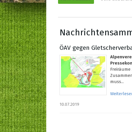
Nachrichtensam
ÖAV gegen Gletscherverba
Alpenvere
Pressekon
Freiräume
Zusammensc
muss...
Weiterlese
10.07.2019