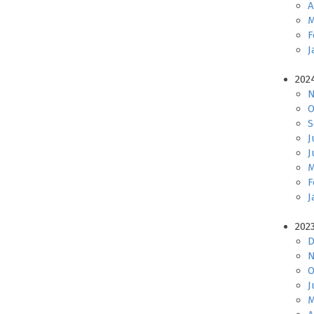
A
M
F
J
202
N
O
S
J
J
M
F
J
202
D
N
O
J
M