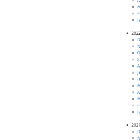
A
M
F
J
202
D
N
O
S
A
J
J
M
A
M
F
J
202
D
N