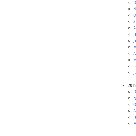
D
N
O
S
A
J
J
M
A
M
F
J
201
D
N
O
A
J
M