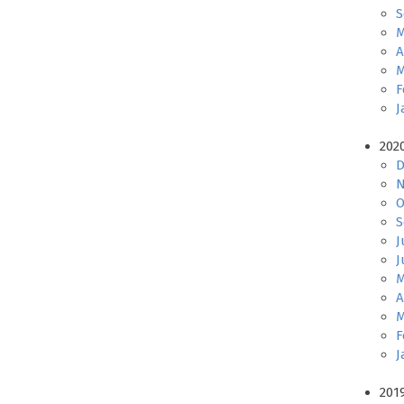
S
M
A
M
F
J
202
D
N
O
S
J
J
M
A
M
F
J
201