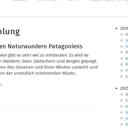
202
mlung
A
J
 den Naturwundern Patagoniens
J
M
ien gibt es sehr viel zu entdecken. Es wird im
A
 Wäldern, Seen, Gletschern und Bergen geprägt,
M
von den Ozeanen und ihren Winden umweht und
F
on der unendlich scheinenden Wüste...
J
n
202
D
S
A
J
J
M