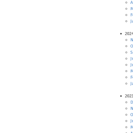
A
M
F
J
202
N
O
S
J
J
M
F
J
202
D
N
O
J
M