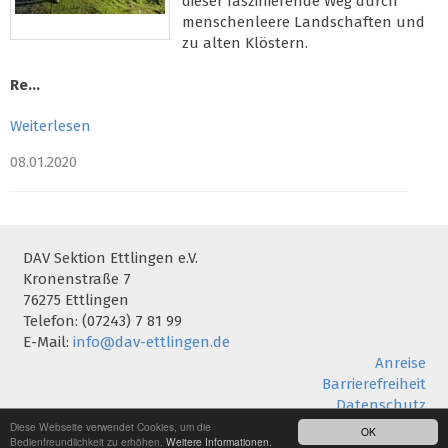
dieser faszinierende Weg durch
menschenleere Landschaften und
zu alten Klöstern.
Re...
Weiterlesen
08.01.2020
DAV Sektion Ettlingen e.V.
Kronenstraße 7
76275 Ettlingen
Telefon: (07243) 7 81 99
E-Mail:
info@dav-ettlingen.de
Anreise
Barrierefreiheit
Datenschutz
Impressum
Diese Webseite verwendet Cookies, um die
OK
Bedienfreundlichkeit zu erhöhen.
Weitere Informationen.