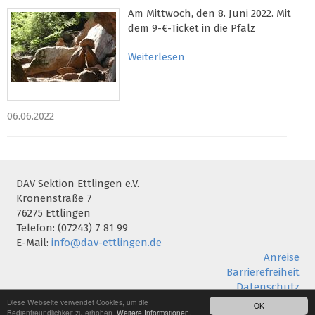
Am Mittwoch, den 8. Juni 2022. Mit
dem 9-€-Ticket in die Pfalz
Weiterlesen
06.06.2022
DAV Sektion Ettlingen e.V.
Kronenstraße 7
76275 Ettlingen
Telefon: (07243) 7 81 99
E-Mail:
info@dav-ettlingen.de
Anreise
Barrierefreiheit
Datenschutz
Impressum
Diese Webseite verwendet Cookies, um die
OK
Bedienfreundlichkeit zu erhöhen.
Weitere Informationen.