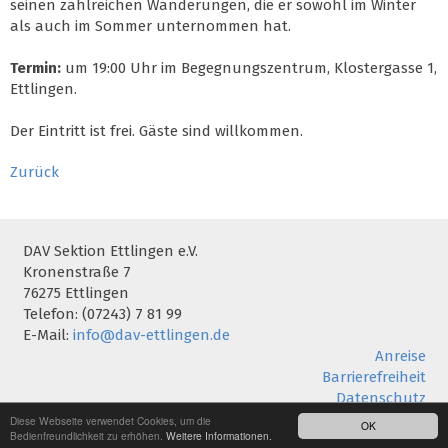
seinen zahlreichen Wanderungen, die er sowohl im Winter
als auch im Sommer unternommen hat.
Termin:
um 19:00 Uhr im Begegnungszentrum, Klostergasse 1,
Ettlingen.
Der Eintritt ist frei. Gäste sind willkommen.
Zurück
DAV Sektion Ettlingen e.V.
Kronenstraße 7
76275 Ettlingen
Telefon: (07243) 7 81 99
E-Mail:
info@dav-ettlingen.de
Anreise
Barrierefreiheit
Datenschutz
Impressum
Diese Webseite verwendet Cookies, um die
OK
Bedienfreundlichkeit zu erhöhen.
Weitere Informationen.