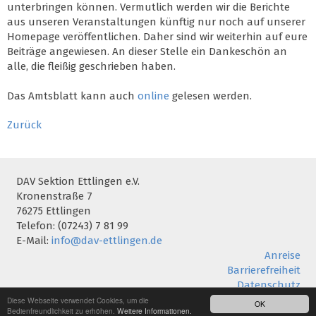
unterbringen können. Vermutlich werden wir die Berichte
aus unseren Veranstaltungen künftig nur noch auf unserer
Homepage veröffentlichen. Daher sind wir weiterhin auf eure
Beiträge angewiesen. An dieser Stelle ein Dankeschön an
alle, die fleißig geschrieben haben.
Das Amtsblatt kann auch
online
gelesen werden.
Zurück
DAV Sektion Ettlingen e.V.
Kronenstraße 7
76275 Ettlingen
Telefon: (07243) 7 81 99
E-Mail:
info@dav-ettlingen.de
Anreise
Barrierefreiheit
Datenschutz
Impressum
Diese Webseite verwendet Cookies, um die
OK
Bedienfreundlichkeit zu erhöhen.
Weitere Informationen.