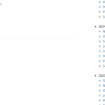
A
n
M
F
J
202
N
O
S
J
J
M
F
J
202
D
N
O
J
M