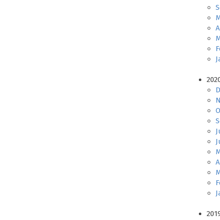
S
M
A
M
F
J
202
D
N
O
S
J
J
M
A
M
F
J
201