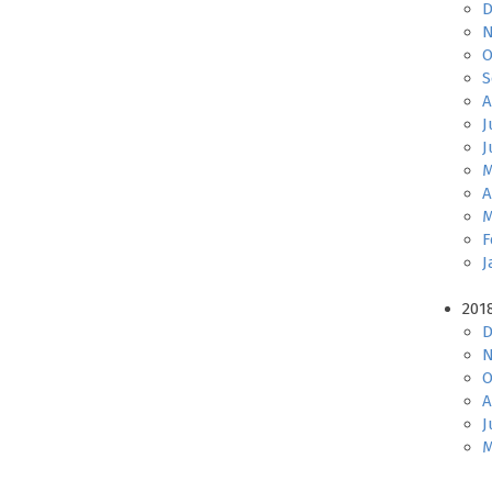
D
N
O
S
A
J
J
M
A
M
F
J
201
D
N
O
A
J
M