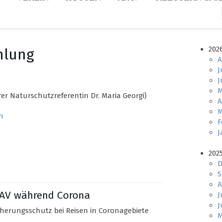
202
mlung
A
J
J
M
er Naturschutzreferentin Dr. Maria Georgi)
A
M
n
F
J
202
D
S
A
DAV während Corona
J
J
cherungsschutz bei Reisen in Coronagebiete
M