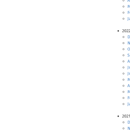
A
M
F
J
202
D
N
O
S
A
J
J
M
A
M
F
J
202
D
N