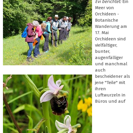
Evi berichtet:
Ein
Meer von
Orchideen -
Botanische
Wanderung am
17. Mai
Orchideen sind
vielfältiger,
bunter,
augenfälliger
und manchmal
auch
bescheidener als
jene "Teile" mit
ihren
Luftwurzeln in
Büros und auf