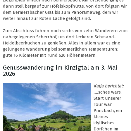
Ziegenpfad hinauf nach Bermersbach. Am Ortsende ging es
dann steil bergauf zur Höfelskopfhütte. Von dort folgten wir
dem Bermersbacher Grat bis zum Panoramaweg, dem wir
weiter hinauf zur Roten Lache gefolgt sind.
Zum Abschluss fuhren noch sechs von zehn Wanderern zum
nahegelegenen Scherrhof, um dort leckeren Schmand-
Heidelbeerkuchen zu genießen. Alles in allem war es eine
gelungene Wanderung bei sommerlichen Temperaturen:
gute 16 Kilometer mit rund 620 Höhenmetern.
Genusswanderung im Kinzigtal am 3. Mai
2026
Katja berichtet:
....
schee wars.
Start unserer
Tour war
Prinzbach, ein
kleines
idyllisches
Dörfchen im