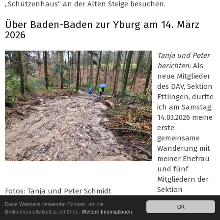
„Schützenhaus“ an der Alten Steige besuchen.
Über Baden-Baden zur Yburg am 14. März
2026
Tanja und Peter
berichten:
Als
neue Mitglieder
des DAV, Sektion
Ettlingen, durfte
ich am Samstag,
14.03.2026 meine
erste
gemeinsame
Wanderung mit
meiner Ehefrau
und fünf
Mitgliedern der
Sektion
Fotos: Tanja und Peter Schmidt
Ettlingen
Diese Webseite verwendet Cookies, um die
OK
erleben.
Bedienfreundlichkeit zu erhöhen.
Weitere Informationen.