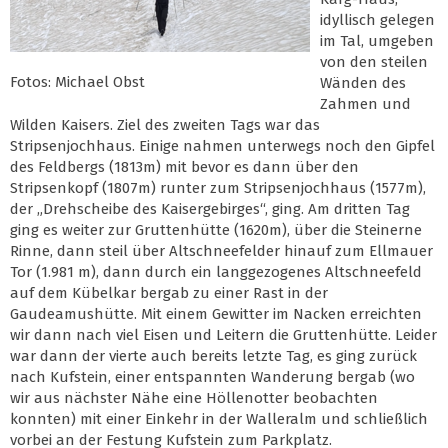
idyllisch gelegen
im Tal, umgeben
von den steilen
Fotos: Michael Obst
Wänden des
Zahmen und
Wilden Kaisers. Ziel des zweiten Tags war das
Stripsenjochhaus. Einige nahmen unterwegs noch den Gipfel
des Feldbergs (1813m) mit bevor es dann über den
Stripsenkopf (1807m) runter zum Stripsenjochhaus (1577m),
der „Drehscheibe des Kaisergebirges“, ging. Am dritten Tag
ging es weiter zur Gruttenhütte (1620m), über die Steinerne
Rinne, dann steil über Altschneefelder hinauf zum Ellmauer
Tor (1.981 m), dann durch ein langgezogenes Altschneefeld
auf dem Kübelkar bergab zu einer Rast in der
Gaudeamushütte. Mit einem Gewitter im Nacken erreichten
wir dann nach viel Eisen und Leitern die Gruttenhütte. Leider
war dann der vierte auch bereits letzte Tag, es ging zurück
nach Kufstein, einer entspannten Wanderung bergab (wo
wir aus nächster Nähe eine Höllenotter beobachten
konnten) mit einer Einkehr in der Walleralm und schließlich
vorbei an der Festung Kufstein zum Parkplatz.