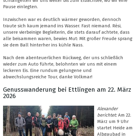
schlängelten wir uns weiter bis zum Elbachsee, wo wir eine
Pause einlegten.
Inzwischen war es deutlich wärmer geworden, dennoch
traute sich kaum jemand ins Wasser. Fast niemand. Rési,
unsere vierbeinige Begleiterin, die stets darauf achtete, dass
alle beisammen waren, bewies Mut: Mit großer Freude sprang
sie dem Ball hinterher ins kühle Nass.
Nach dem abenteuerlichen Rückweg, der uns schließlich
wieder zum Auto führte, belohnten wir uns mit einem
leckeren Eis. Eine rundum gelungene und
abwechslungsreiche Tour, danke Volkmar!
Genusswanderung bei Ettlingen am 22. März
2026
Alexander
berichtet:
Am 22.
März um 9 Uhr
startet Heide am
Albgaubad in