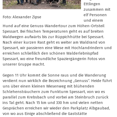
Ettlingen
zusammen mit
elf Personen
Foto: Alexander Zipse
und einem
Hund auf eine Genuss-Wandertour zum Höhen-Ortsteil
Spessart. Bei frischen Temperaturen geht es auf breiten
Waldwegen aufwärts bis zur Rüppichhütte bei Spessart.
Nach einer kurzen Rast geht es weiter am Waldrand von
Spessart, wir passieren eine Wiese mit Hochlandrindern und
erreichen schließlich den schönen Walderlebnispfad
Spessart, wo eine freundliche Spaziergängerin Fotos von
unserer Gruppe macht.
Gegen 11 Uhr kommt die Sonne raus und die Wanderung
verdient nun wirklich die Bezeichnung „Genuss“. Heide führt
uns über einen kleinen Wiesenweg mit blühenden
Schlehensträuchern zum Funkturm Spessart, von wo es
parallel zum Krebsbach und vorbei am Steinbruch zurück
ins Tal geht. Nach 15 km und 330 hm und vielen netten
Gesprächen erreichen wir wieder den Parkplatz Albgaubad,
von wo aus Einige abschließend die Gaststätte