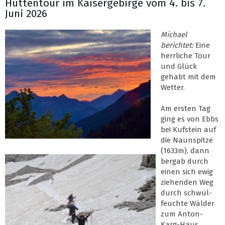
Hüttentour im Kaisergebirge vom 4. bis 7.
Juni 2026
Michael
berichtet:
Eine
herrliche Tour
und Glück
gehabt mit dem
Wetter.
Am ersten Tag
ging es von Ebbs
bei Kufstein auf
die Naunspitze
(1633m), dann
bergab durch
einen sich ewig
ziehenden Weg
durch schwül-
feuchte Wälder
zum Anton-
Karg-Haus,