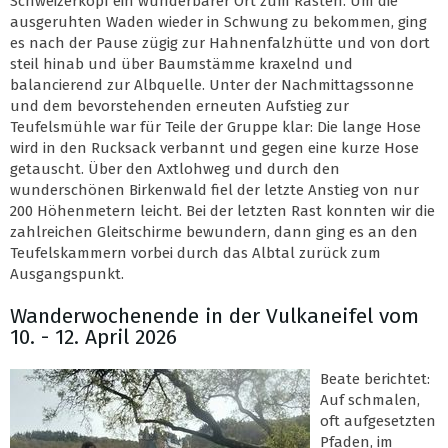
Schweizerkopf ein wunderbarer Ort zum Rasten. Um die
ausgeruhten Waden wieder in Schwung zu bekommen, ging
es nach der Pause zügig zur Hahnenfalzhütte und von dort
steil hinab und über Baumstämme kraxelnd und
balancierend zur Albquelle. Unter der Nachmittagssonne
und dem bevorstehenden erneuten Aufstieg zur
Teufelsmühle war für Teile der Gruppe klar: Die lange Hose
wird in den Rucksack verbannt und gegen eine kurze Hose
getauscht. Über den Axtlohweg und durch den
wunderschönen Birkenwald fiel der letzte Anstieg von nur
200 Höhenmetern leicht. Bei der letzten Rast konnten wir die
zahlreichen Gleitschirme bewundern, dann ging es an den
Teufelskammern vorbei durch das Albtal zurück zum
Ausgangspunkt.
Wanderwochenende in der Vulkaneifel vom
10. - 12. April 2026
Beate berichtet:
Auf schmalen,
oft aufgesetzten
Pfaden, im