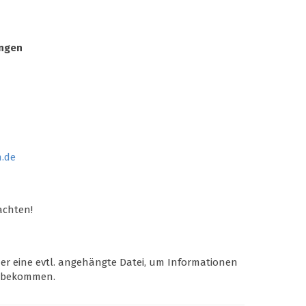
ingen
n.de
achten!
der eine evtl. angehängte Datei, um Informationen
u bekommen.