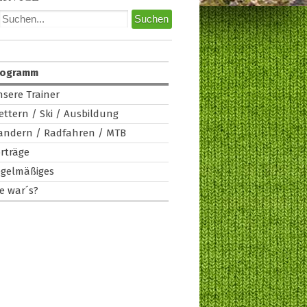
rogramm
sere Trainer
ettern / Ski / Ausbildung
andern / Radfahren / MTB
rträge
egelmäßiges
e war´s?