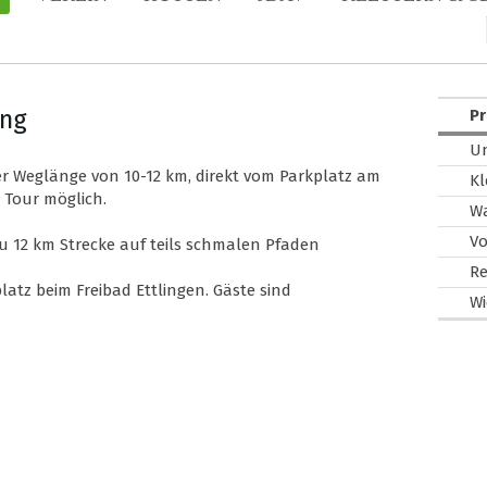
ung
P
Un
r Weglänge von 10-12 km, direkt vom Parkplatz am
Kl
 Tour möglich.
W
Vo
zu 12 km Strecke auf teils schmalen Pfaden
R
atz beim Freibad Ettlingen. Gäste sind
Wi